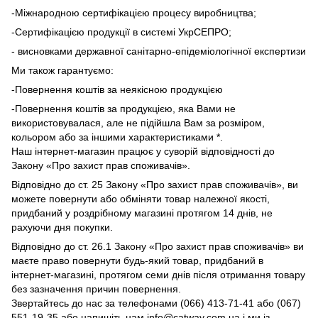
-Міжнародною сертифікацією процесу виробництва;
-Сертифікацією продукції в системі УкрСЕПРО;
- висновками державної санітарно-епідеміологічної експертизи
Ми також гарантуємо:
-Повернення коштів за неякісною продукцією
-Повернення коштів за продукцією, яка Вами не
використовувалася, але не підійшла Вам за розміром,
кольором або за іншими характеристиками *.
Наш інтернет-магазин працює у суворій відповідності до
Закону «Про захист прав споживачів».
Відповідно до ст. 25 Закону «Про захист прав споживачів», ви
можете повернути або обміняти товар належної якості,
придбаний у роздрібному магазині протягом 14 днів, не
рахуючи дня покупки.
Відповідно до ст. 26.1 Закону «Про захист прав споживачів» ви
маєте право повернути будь-який товар, придбаний в
інтернет-магазині, протягом семи днів після отримання товару
без зазначення причин повернення.
Звертайтесь до нас за телефонами (066) 413-71-41 або (067)
551-19-35 або напишіть нам info@catway.com.ua і ми із