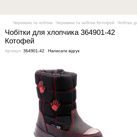
Черевики та чобітки
Черевики та чобітки Котофей
Чобітки 
Чобітки для хлопчика 364901-42
Котофей
Артикул:
364901-42
Написати відгук