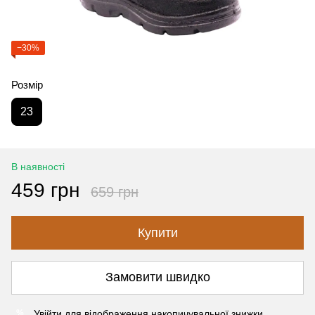
−30%
Розмір
23
В наявності
459 грн
659 грн
Купити
Замовити швидко
Увійти
для відображення накопичувальної знижки
%