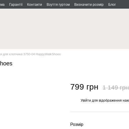
ама
Гарантії
Контакти
Взуття гуртом
Визначити розмір
Блог
и для хлопчика 3750-04 HappyWalkShoes
Shoes
799 грн
1 149 грн
Увійти
для відображення нак
%
Розмір