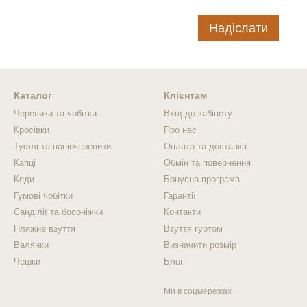
Надіслати
Каталог
Клієнтам
Черевики та чобітки
Вхід до кабінету
Кросівки
Про нас
Туфлі та напівчеревики
Оплата та доставка
Капці
Обмін та повернення
Кеди
Бонусна програма
Гумові чобітки
Гарантії
Санділії та босоніжки
Контакти
Пляжне взуття
Взуття гуртом
Валянки
Визначити розмір
Чешки
Блог
Ми в соцмережах