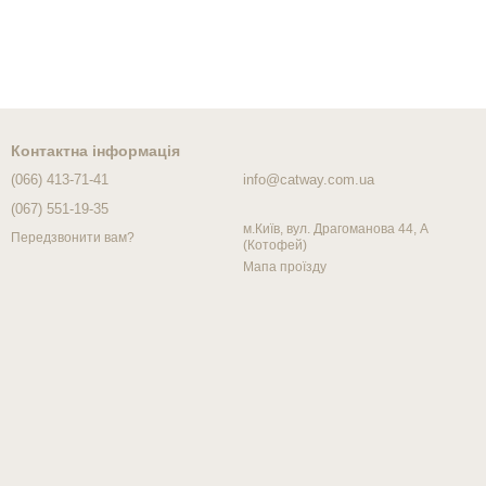
Контактна інформація
(066) 413-71-41
info@catway.com.ua
(067) 551-19-35
м.Київ, вул. Драгоманова 44, А
Передзвонити вам?
(Котофей)
Мапа проїзду