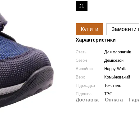
21
Купити
Замовити
Характеристики
Стать
Для хлопчиків
Сезон
Демісезон
Виробник
Happy Walk
Верх
Комбінований
Підкладка
Текстиль
Підошва
ТЭП
Доставка
Оплата
Гар