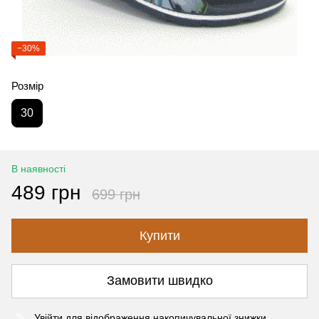
−30%
Розмір
30
В наявності
489 грн
699 грн
Купити
Замовити швидко
Увійти
для відображення накопичувальної знижки
%