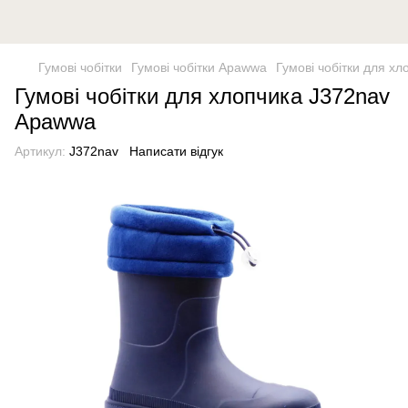
Гумові чобітки
Гумові чобітки Apawwa
Гумові чобітки для х
Гумові чобітки для хлопчика J372nav
Apawwa
Артикул:
J372nav
Написати відгук