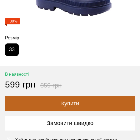
−30%
Розмір
33
В наявності
599 грн
859 грн
Купити
Замовити швидко
Увійти
для відображення накопичувальної знижки
%