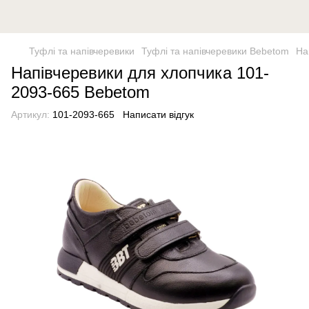
Туфлі та напівчеревики
Туфлі та напівчеревики Bebetom
На
Напівчеревики для хлопчика 101-
2093-665 Bebetom
Артикул:
101-2093-665
Написати відгук