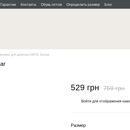
Гарантии
Контакты
Обувь оптом
Определить размер
Блог
апожки для девочки 0407G Demar
ar
529 грн
759 грн
Войти
для отображения нако
%
Размер