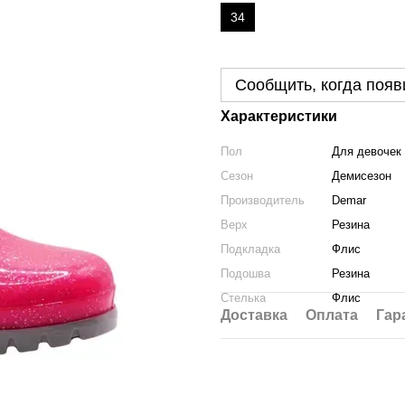
34
Сообщить, когда появ
Характеристики
Пол
Для девочек
Сезон
Демисезон
Производитель
Demar
Верх
Резина
Подкладка
Флис
Подошва
Резина
Стелька
Флис
Доставка
Оплата
Гар