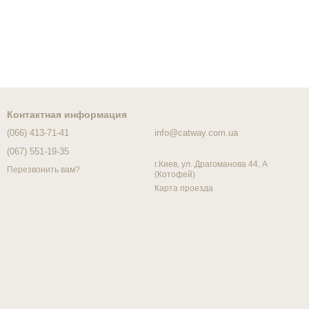
Контактная информация
(066) 413-71-41
info@catway.com.ua
(067) 551-19-35
г.Киев, ул. Драгоманова 44, А
Перезвонить вам?
(Котофей)
Карта проезда