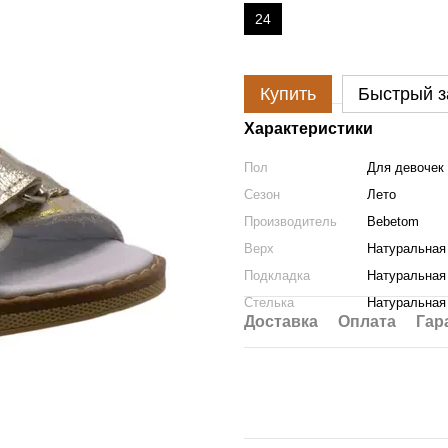
24
Купить
Быстрый з
Характеристики
Пол
Для девочек
Сезон
Лето
Производитель
Bebetom
Верх
Натуральная
Подкладка
Натуральная
Стелька
Натуральная
Доставка
Оплата
Гар