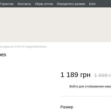
Гарантии
Контакты
Обувь оптом
Определить размер
Блог
ля девочки 3720-04 HappyWalkShoes
oes
1 189 грн
1 699 
Войти
для отображения нако
%
Размер