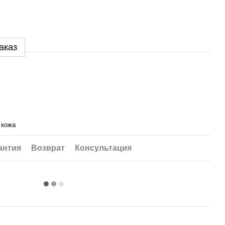
аказ
 кожа
антия
Возврат
Консультация