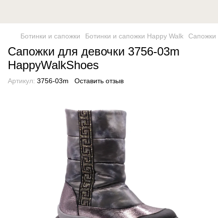
Ботинки и сапожки
Ботинки и сапожки Happy Walk
Сапожки 
Сапожки для девочки 3756-03m
HappyWalkShoes
Артикул:
3756-03m
Оставить отзыв