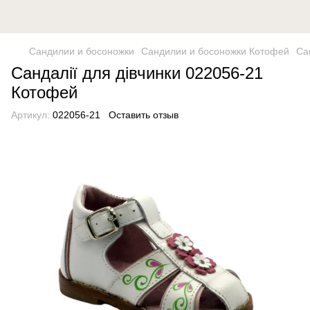
Сандилии и босоножки
Сандилии и босоножки Котофей
Са
Сандалії для дівчинки 022056-21
Котофей
Артикул:
022056-21
Оставить отзыв