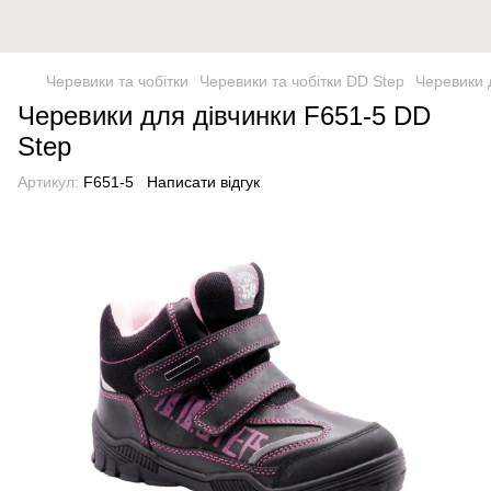
Черевики та чобітки
Черевики та чобітки DD Step
Черевики 
Черевики для дівчинки F651-5 DD
Step
Артикул:
F651-5
Написати відгук