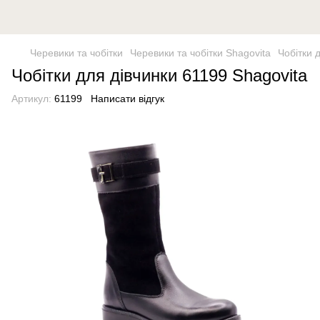
Черевики та чобітки
Черевики та чобітки Shagovita
Чобітки 
Чобітки для дівчинки 61199 Shagovita
Артикул:
61199
Написати відгук