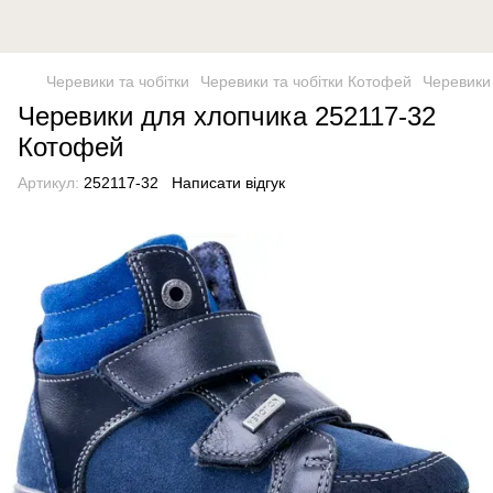
Черевики та чобітки
Черевики та чобітки Котофей
Черевики
Черевики для хлопчика 252117-32
Котофей
Артикул:
252117-32
Написати відгук