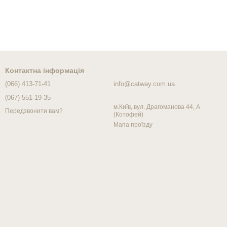
Контактна інформація
(066) 413-71-41
info@catway.com.ua
(067) 551-19-35
м.Київ, вул. Драгоманова 44, А
Передзвонити вам?
(Котофей)
Мапа проїзду