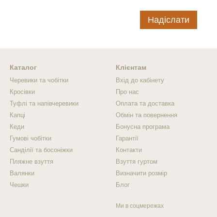
Надіслати
Каталог
Клієнтам
Черевики та чобітки
Вхід до кабінету
Кросівки
Про нас
Туфлі та напівчеревики
Оплата та доставка
Капці
Обмін та повернення
Кеди
Бонусна програма
Гумові чобітки
Гарантії
Санділії та босоніжки
Контакти
Пляжне взуття
Взуття гуртом
Валянки
Визначити розмір
Чешки
Блог
Ми в соцмережах