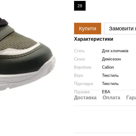
28
Купити
Замовити
Характеристики
Стать
Для хлопчиків
Сезон
Демісезон
Виробник
Callion
Верх
Текстиль
Підкладка
Текстиль
Підошва
ЕВА
Доставка
Оплата
Гар