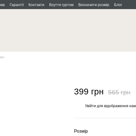
ама
Гарантії
Контакти
Взуття гуртом
Визначити розмір
Блог
ion
399 грн
565 грн
Увійти
для відображення нак
%
Розмір