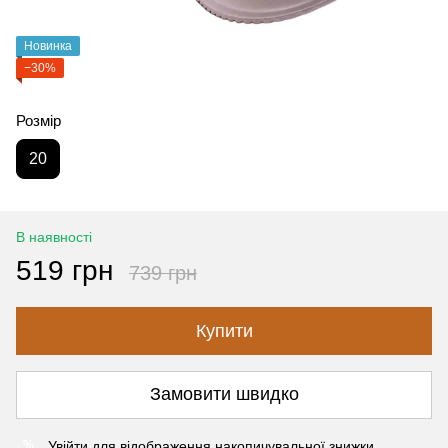
Новинка
−30%
Розмір
20
В наявності
519 грн
739 грн
Купити
Замовити швидко
Увійти
для відображення накопичувальної знижки
%