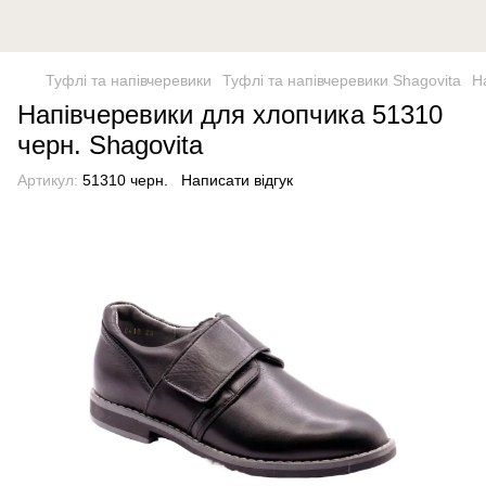
Туфлі та напівчеревики
Туфлі та напівчеревики Shagovita
Н
Напівчеревики для хлопчика 51310
черн. Shagovita
Артикул:
51310 черн.
Написати відгук