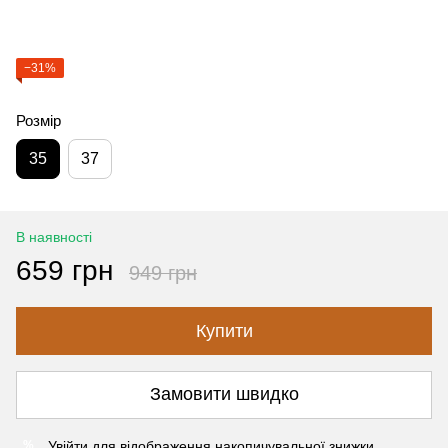
−31%
Розмір
35
37
В наявності
659 грн
949 грн
Купити
Замовити швидко
Увійти
для відображення накопичувальної знижки
%