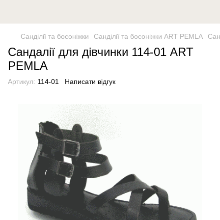
Санділії та босоніжки
Санділії та босоніжки ART PEMLA
Сан
Сандалії для дівчинки 114-01 ART
PEMLA
Артикул:
114-01
Написати відгук