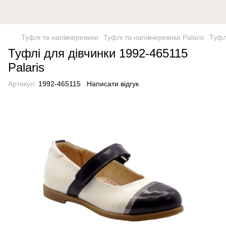
Туфлі та напівчеревики
Туфлі та напівчеревики Palaris
Туфл
Туфлі для дівчинки 1992-465115
Palaris
Артикул:
1992-465115
Написати відгук