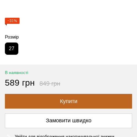
−31%
Розмір
27
В наявності
589 грн
849 грн
Купити
Замовити швидко
Увійти
для відображення накопичувальної знижки
%