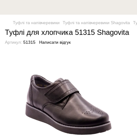
Туфлі та напівчеревики
Туфлі та напівчеревики Shagovita
Т
Туфлі для хлопчика 51315 Shagovita
Артикул:
51315
Написати відгук