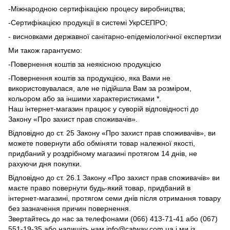
-Міжнародною сертифікацією процесу виробництва;
-Сертифікацією продукції в системі УкрСЕПРО;
- висновками державної санітарно-епідеміологічної експертизи
Ми також гарантуємо:
-Повернення коштів за неякісною продукцією
-Повернення коштів за продукцією, яка Вами не
використовувалася, але не підійшла Вам за розміром,
кольором або за іншими характеристиками *.
Наш інтернет-магазин працює у суворій відповідності до
Закону «Про захист прав споживачів».
Відповідно до ст. 25 Закону «Про захист прав споживачів», ви
можете повернути або обміняти товар належної якості,
придбаний у роздрібному магазині протягом 14 днів, не
рахуючи дня покупки.
Відповідно до ст. 26.1 Закону «Про захист прав споживачів» ви
маєте право повернути будь-який товар, придбаний в
інтернет-магазині, протягом семи днів після отримання товару
без зазначення причин повернення.
Звертайтесь до нас за телефонами (066) 413-71-41 або (067)
551-19-35 або напишіть нам info@catway.com.ua і ми із