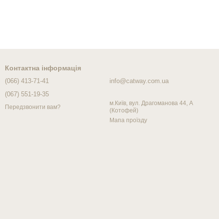
Контактна інформація
(066) 413-71-41
info@catway.com.ua
(067) 551-19-35
м.Київ, вул. Драгоманова 44, А
Передзвонити вам?
(Котофей)
Мапа проїзду