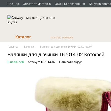
Перейти до основного контенту
Про нас
Оплата та доставка
Обмін та повернення
Бонусна прогр
Каталог
Головна
Валянки
Валянки для дівчинки 167014-02 Котофей
Валянки для дівчинки 167014-02 Котофей
В наявності
Артикул: 167014-02
Написати відгук