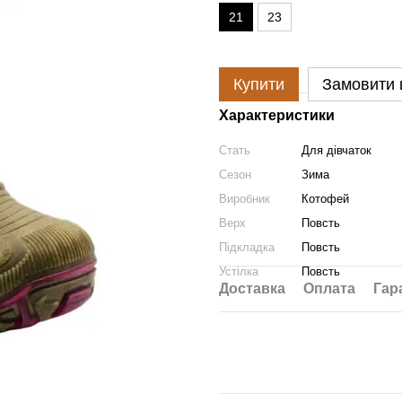
21
23
Купити
Замовити
Характеристики
Стать
Для дівчаток
Сезон
Зима
Виробник
Котофей
Верх
Повсть
Підкладка
Повсть
Устілка
Повсть
Доставка
Оплата
Гар