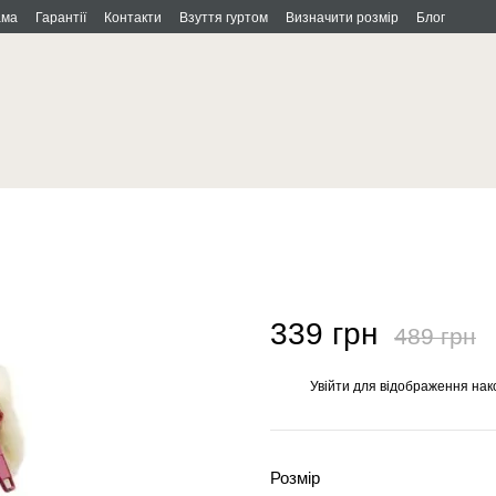
ама
Гарантії
Контакти
Взуття гуртом
Визначити розмір
Блог
339 грн
489 грн
Увійти
для відображення нак
%
Розмір