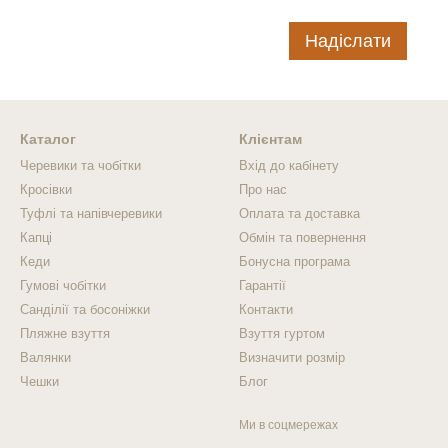
Надіслати
Каталог
Клієнтам
Черевики та чобітки
Вхід до кабінету
Кросівки
Про нас
Туфлі та напівчеревики
Оплата та доставка
Капці
Обмін та повернення
Кеди
Бонусна програма
Гумові чобітки
Гарантії
Санділії та босоніжки
Контакти
Пляжне взуття
Взуття гуртом
Валянки
Визначити розмір
Чешки
Блог
Ми в соцмережах